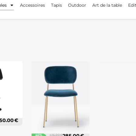
les
Accessoires
Tapis
Outdoor
Art de la table
Edi
50.00 €
40%
416.00 €
285.00 €