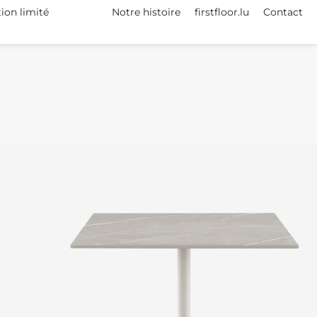
tion limité
Notre histoire
firstfloor.lu
Contact