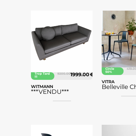
Circle
419.0
50%
Trop Tard
9200.00 €
1999.00 €
!!!
VITRA
Belleville C
WITMANN
***VENDU***