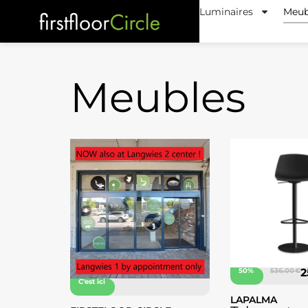
Luminaires
Meub
Meubles
50%
536.00 €
2
C'est ici
LAPALMA