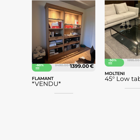
-50%
1995.00
!!!!
-60%
3490.00 €
1399.00 €
!!!!
MOLTENI
45° Low ta
FLAMANT
*VENDU*