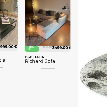
 €
999.00 €
-70%
13564.00 €
3499.00 €
!!!!
B&B ITALIA
ble
Richard Sofa