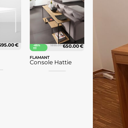
695.00 €
-65%
1895.00 €
650.00 €
!!!!
FLAMANT
Console Hattie