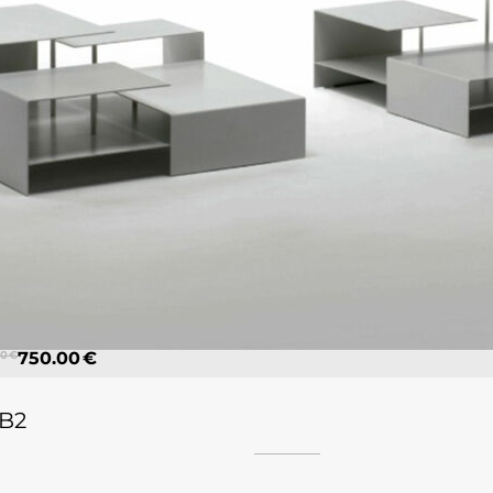
0 €
750.00 €
 B2