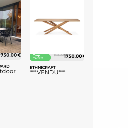
 €
750.00 €
Trop
3119.00 €
1750.00 €
Tard !!!
PARD
ETHNICRAFT
tdoor
***VENDU***