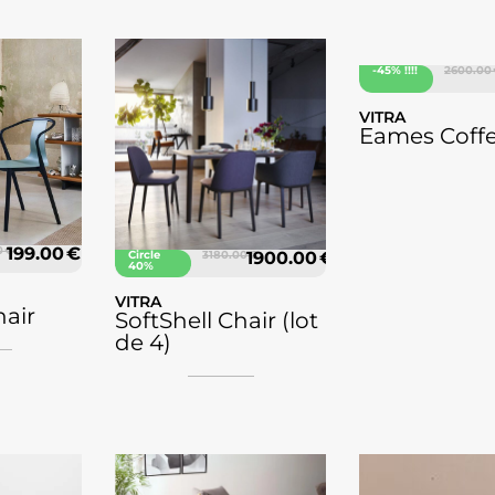
-45% !!!!
2600.00
VITRA
Eames Coffe
0 €
199.00 €
Circle
3180.00 €
1900.00 €
40%
VITRA
hair
SoftShell Chair (lot
de 4)