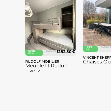
-70%
2460.00
!!!!
Circle
2565.00 €
1282.50 €
50%
VINCENT SHEP
Chaises Ou
RUDOLF MOBILIER
Meuble lit Rudolf
level 2