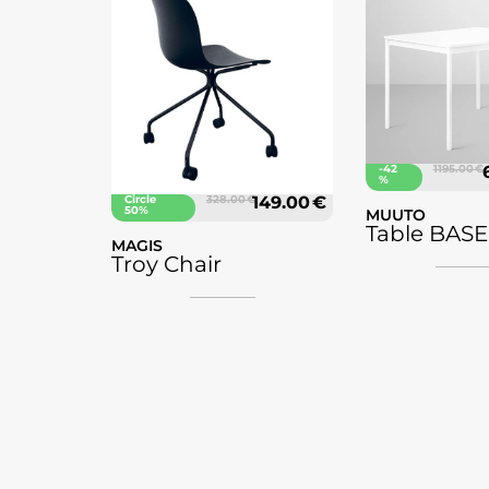
-42
1195.00 €
%
Circle
328.00 €
149.00 €
50%
MUUTO
Table BASE
MAGIS
Troy Chair