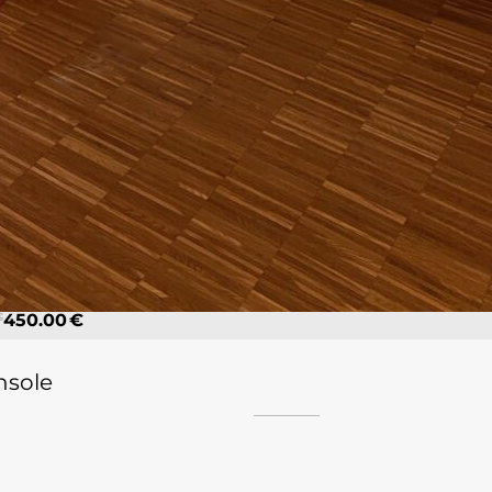
€
450.00 €
nsole