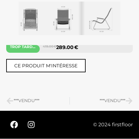
TROP TARD...
419.00 €
289.00 €
CE PRODUIT M'INTÉRESSE
***VENDU***
***VENDU***
© 2024 firstfloor