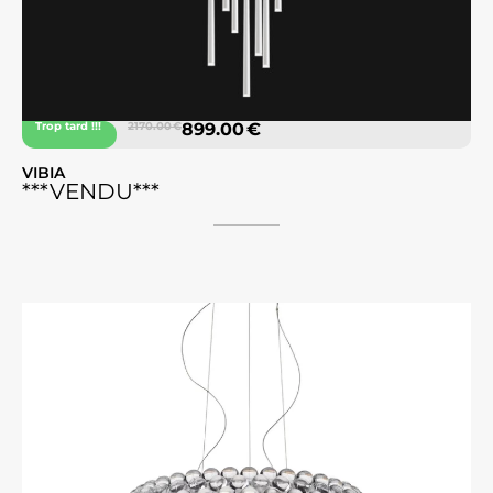
Trop tard !!!
2170.00 €
899.00 €
VIBIA
***VENDU***