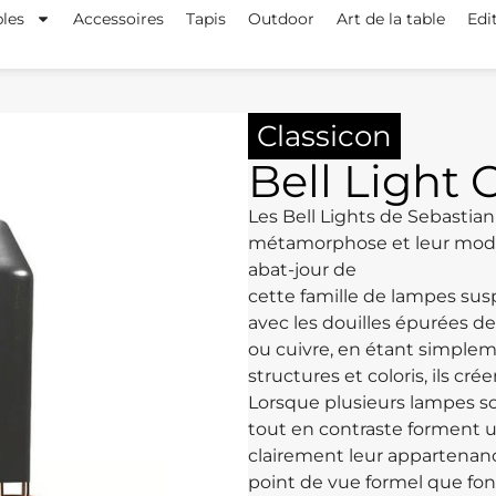
les
Accessoires
Tapis
Outdoor
Art de la table
Edi
Classicon
Bell Light 
Les Bell Lights de Sebastian
métamorphose et leur modul
abat-jour de
cette famille de lampes su
avec les douilles épurées de
ou cuivre, en étant simpleme
structures et coloris, ils c
Lorsque plusieurs lampes s
tout en contraste forment
clairement leur appartenance
point de vue formel que fon