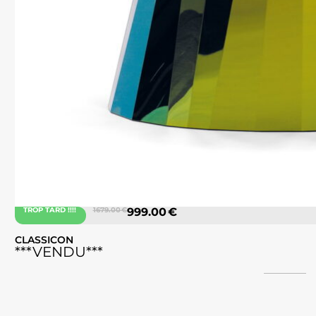
TROP TARD !!!!
1679.00 €
999.00 €
CLASSICON
***VENDU***