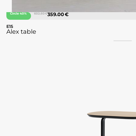
Circle 40%
602.50 €
359.00 €
E15
Alex table