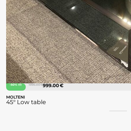
-50% !!!!
1995.00 €
999.00 €
MOLTENI
45° Low table