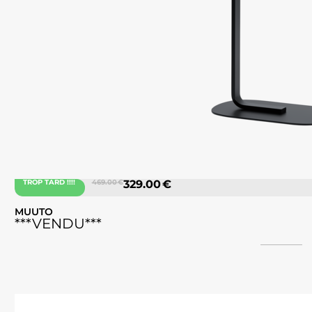
TROP TARD !!!!
469.00 €
329.00 €
MUUTO
***VENDU***