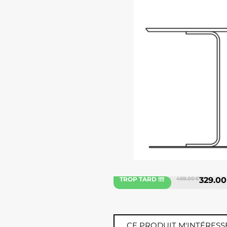
TROP TARD !!!!
469.00 €
329.00
CE PRODUIT M'INTÉRESS