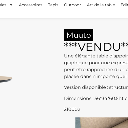
les
Accessoires
Tapis
Outdoor
Art de la table
Edi
Muuto
***VENDU*
Une élégante table d’appoint
graphique pour une express
peut être rapprochée d’un 
placée dans n’importe quel e
Version disponible : structu
Dimensions : 56*34*60.5ht 
210002