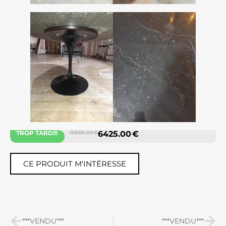
TROP TARD!!!
12850.00 €
6425.00 €
CE PRODUIT M'INTÉRESSE
***VENDU***
***VENDU***