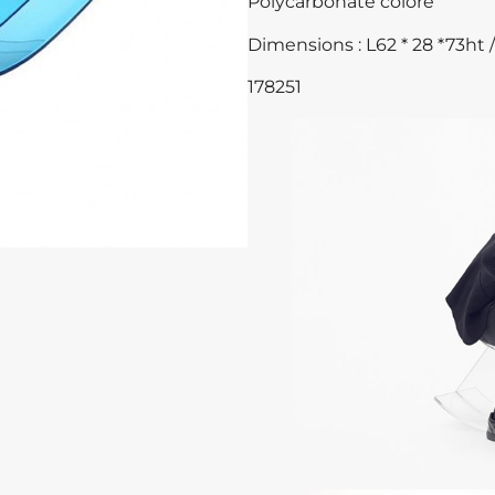
Polycarbonate coloré
Dimensions : L62 * 28 *73ht 
178251