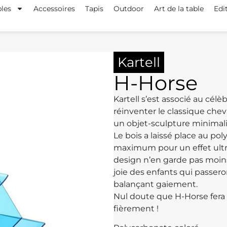
les
Accessoires
Tapis
Outdoor
Art de la table
Edi
Kartell
H-Horse
Kartell s’est associé au cél
réinventer le classique cheva
un objet-sculpture minimali
Le bois a laissé place au po
maximum pour un effet ultr
design n’en garde pas moins 
joie des enfants qui passer
balançant gaiement.
Nul doute que H-Horse fera a
fièrement !