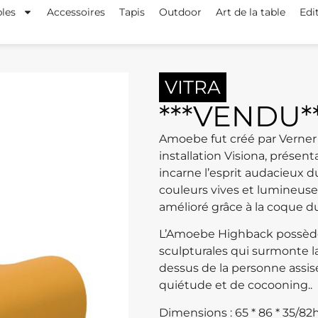
les
Accessoires
Tapis
Outdoor
Art de la table
Edi
VITRA
***VENDU*
Amoebe fut créé par Verner
installation Visiona, présenta
incarne l’esprit audacieux 
couleurs vives et lumineuses,
amélioré grâce à la coque du
L’Amoebe Highback possède
sculpturales qui surmonte l
dessus de la personne assise
quiétude et de cocooning..
Dimensions : 65 * 86 * 35/82