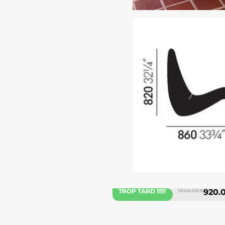
TROP TARD !!!!!!
1840.00 €
920.