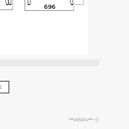
E
***VENDU***