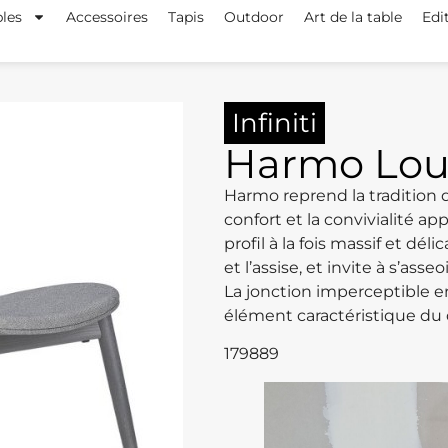
les
Accessoires
Tapis
Outdoor
Art de la table
Edi
Infiniti
Harmo Lou
Harmo reprend la tradition d
confort et la convivialité ap
profil à la fois massif et dé
et l’assise, et invite à s’asseoi
La jonction imperceptible en
élément caractéristique du 
179889