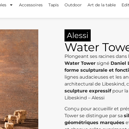
les
Accessoires
Tapis
Outdoor
Art de la table
Edi
Alessi
Water Tow
Plongeant ses racines dans 
Water Tower
signé
Daniel 
forme sculpturale et fonct
lignes audacieuses et les a
architectural de Libeskind, ce
sculpture expressif
pour la
Libeskind – Alessi
Conçu pour accueillir et pr
Tower se distingue par sa
si
géométriques marquées
e