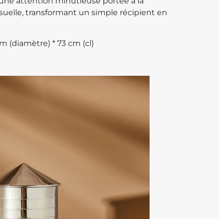
une attention minutieuse portée à la
isuelle, transformant un simple récipient en
m (diamètre) * 73 cm (cl)