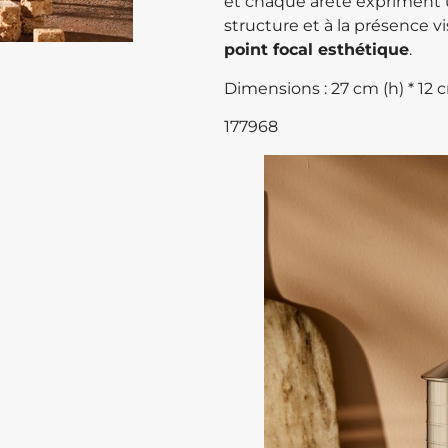
et chaque arête expriment 
structure et à la présence v
point focal esthétique
.
Dimensions : 27 cm (h) * 12 c
177968