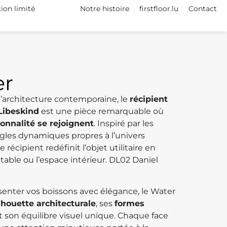
tion limité
Notre histoire
firstfloor.lu
Contact
er
l’architecture contemporaine, le
récipient
Libeskind
est une pièce remarquable où
ionnalité se rejoignent
. Inspiré par les
ngles dynamiques propres à l’univers
 récipient redéfinit l’objet utilitaire en
 table ou l’espace intérieur. DL02 Daniel
ésenter vos boissons avec élégance, le Water
lhouette architecturale
, ses
formes
t son équilibre visuel unique. Chaque face