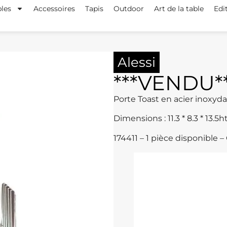
les
Accessoires
Tapis
Outdoor
Art de la table
Edi
Alessi
***VENDU*
Porte Toast en acier inoxyda
Dimensions : 11.3 * 8.3 * 13.5h
174411 – 1 pièce disponibl