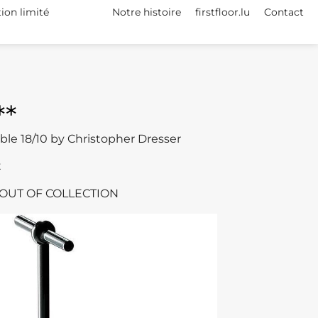
tion limité
Notre histoire
firstfloor.lu
Contact
**
ble 18/10 by Christopher Dresser
t
e – OUT OF COLLECTION