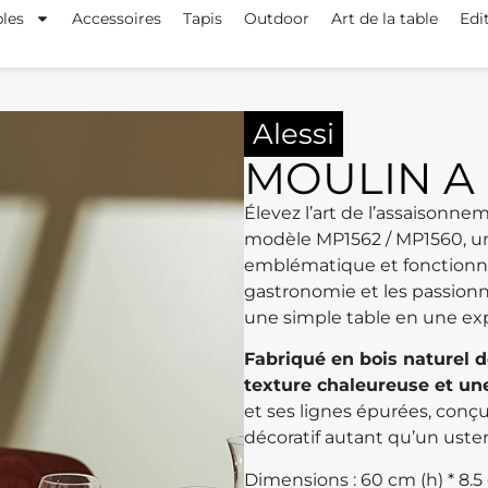
les
Accessoires
Tapis
Outdoor
Art de la table
Edi
Alessi
MOULIN A
Élevez l’art de l’assaisonne
modèle MP1562 / MP1560, une
emblématique et fonctionna
gastronomie et les passionn
une simple table en une exp
Fabriqué en bois naturel d
texture chaleureuse et un
et ses lignes épurées, conçu
décoratif autant qu’un usten
Dimensions : 60 cm (h) * 8.5