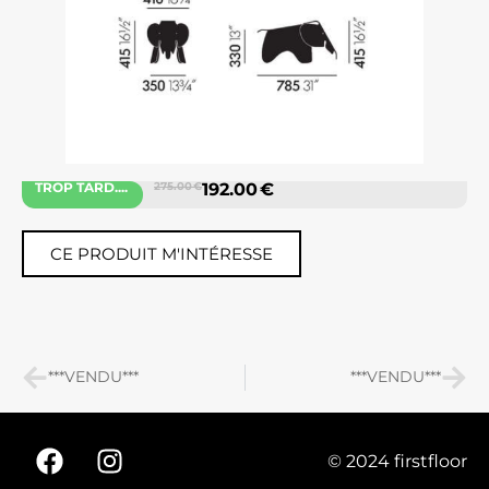
TROP TARD....
275.00 €
192.00 €
CE PRODUIT M'INTÉRESSE
***VENDU***
***VENDU***
© 2024 firstfloor