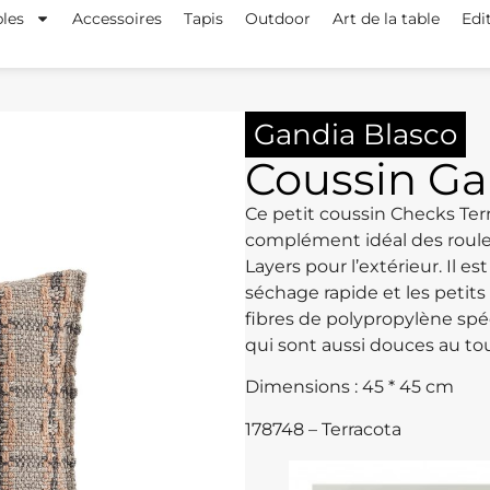
les
Accessoires
Tapis
Outdoor
Art de la table
Edi
Gandia Blasco
Coussin Ga
Ce petit coussin Checks Terr
complément idéal des rouleau
Layers pour l’extérieur. Il 
séchage rapide et les petits 
fibres de polypropylène spé
qui sont aussi douces au tou
Dimensions : 45 * 45 cm
178748 – Terracota