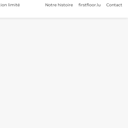
tion limité
Notre histoire
firstfloor.lu
Contact