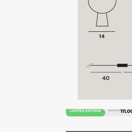
LIMITED EDITION
159.00 €
111.0