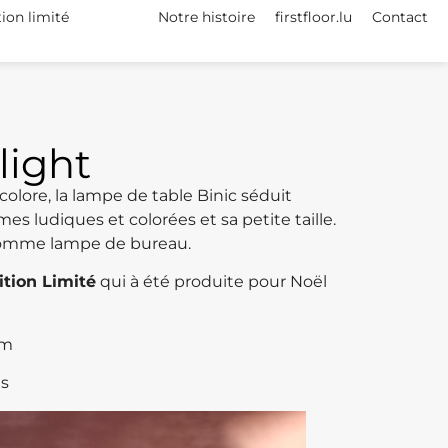
tion limité
Notre histoire
firstfloor.lu
Contact
light
lore, la lampe de table Binic séduit
 ludiques et colorées et sa petite taille.
 comme lampe de bureau.
ition Limité
qui à été produite pour Noël
cm
es