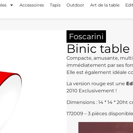
les
Accessoires
Tapis
Outdoor
Art de la table
Edi
Foscarini
Binic table 
Compacte, amusante, multico
immédiatement par ses formes
Elle est également idéale
La version rouge est une
Ed
2010 Exclusivement !
Dimensions : 14 * 14 * 20ht 
172009 – 3 pièces disponibl